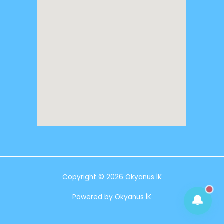
👨‍👩‍👧 Eleman Arıyorum
💼 İş Arıyorum
📲 WhatsApp'tan Ulaşın
Copyright © 2026 Okyanus İK
📞 Bize Ulaşın
🔔
Powered by Okyanus İK