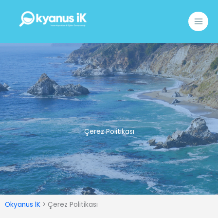
İçeriğe
atla
Çerez Politikası
Okyanus İK
>
Çerez Politikası