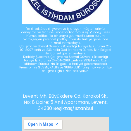
Farklı sektördeki işveren ve iş arayan müşterilerimizi
deneyimli ve tecrübeli yönetici kadromuz eşliğinde,yüksek
hizmet kalitesi ile bir araya getirmektir.Aracı kurum
olarak,seçkin personel portföyümüz ile Türkiye genelinde
hizmet vermekteyiz.
Çalışma ve Sosyal Güvenlik Bakanlığı Türkiye İş Kurumu 23-
07-2007 tarih ve 233 no’lu Özel İstihdam Bürosu İzin Belgesi
ile faaliyet göstermekteyiz.
Kadıköy Şubemiz, Çalışma ve Sosyal Güvenlik Bakanlığı
Türkiye İş Kurumu 24-04-2018 tarih ve 233/4 no’lu Özel
İstihdam Bürosu İzin Belgesi ile faaliyet göstermektedir.
Prensibimiz GÜVEN, KALİTE ve SÜREKLİLİK. Tanışmak ve birlikte
çalışmak için sizleri bekliyoruz..
Levent Mh. Büyükdere Cd. Karakol Sk.,
No: 8 Daire: 5 Anıl Apartmanı, Levent,
34330 Beşiktaş/İstanbul