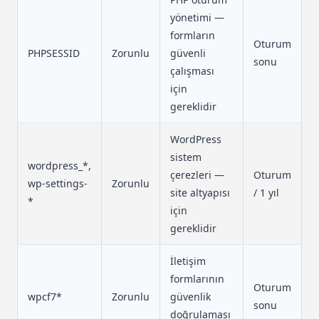
yönetimi —
formların
Oturum
PHPSESSID
Zorunlu
güvenli
sonu
çalışması
için
gereklidir
WordPress
sistem
wordpress_*,
çerezleri —
Oturum
wp-settings-
Zorunlu
site altyapısı
/ 1 yıl
*
için
gereklidir
İletişim
formlarının
Oturum
wpcf7*
Zorunlu
güvenlik
sonu
doğrulaması