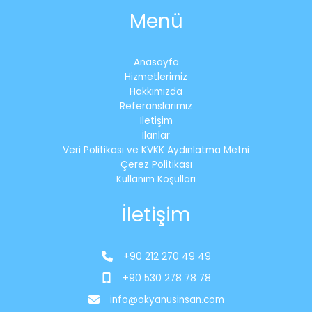
Menü
Anasayfa
Hizmetlerimiz
Hakkımızda
Referanslarımız
İletişim
İlanlar
Veri Politikası ve KVKK Aydınlatma Metni
Çerez Politikası
Kullanım Koşulları
İletişim
+90 212 270 49 49
+90 530 278 78 78
info@okyanusinsan.com