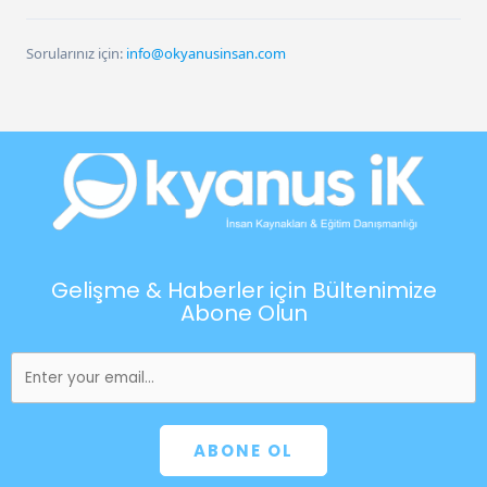
Sorularınız için:
info@okyanusinsan.com
Gelişme & Haberler için Bültenimize
Abone Olun
ABONE OL