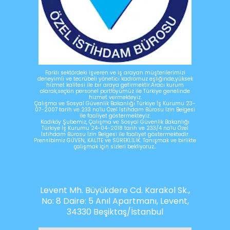
Farklı sektördeki işveren ve iş arayan müşterilerimizi
deneyimli ve tecrübeli yönetici kadromuz eşliğinde,yüksek
hizmet kalitesi ile bir araya getirmektir.Aracı kurum
olarak,seçkin personel portföyümüz ile Türkiye genelinde
hizmet vermekteyiz.
Çalışma ve Sosyal Güvenlik Bakanlığı Türkiye İş Kurumu 23-
07-2007 tarih ve 233 no’lu Özel İstihdam Bürosu İzin Belgesi
ile faaliyet göstermekteyiz.
Kadıköy Şubemiz, Çalışma ve Sosyal Güvenlik Bakanlığı
Türkiye İş Kurumu 24-04-2018 tarih ve 233/4 no’lu Özel
İstihdam Bürosu İzin Belgesi ile faaliyet göstermektedir.
Prensibimiz GÜVEN, KALİTE ve SÜREKLİLİK. Tanışmak ve birlikte
çalışmak için sizleri bekliyoruz..
Levent Mh. Büyükdere Cd. Karakol Sk.,
No: 8 Daire: 5 Anıl Apartmanı, Levent,
34330 Beşiktaş/İstanbul