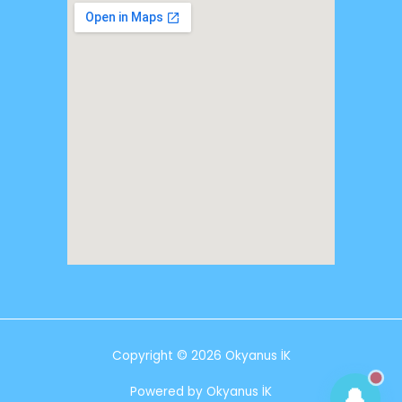
👨‍👩‍👧 Eleman Arıyorum
💼 İş Arıyorum
📲 WhatsApp'tan Ulaşın
Copyright © 2026 Okyanus İK
📞 Bize Ulaşın
🔔
Powered by Okyanus İK