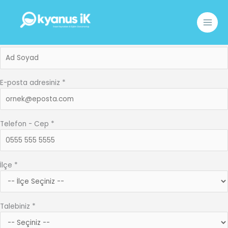
İçeriğe
atla
İşveren Başvuru Formu
Adınız *
E-posta adresiniz *
Telefon - Cep *
İlçe *
Talebiniz *